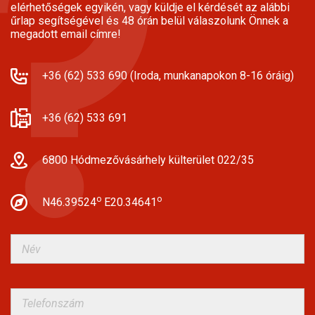
elérhetőségek egyikén, vagy küldje el kérdését az alábbi
űrlap segítségével és 48 órán belül válaszolunk Önnek a
megadott email címre!
+36 (62) 533 690 (Iroda, munkanapokon 8-16 óráig)
+36 (62) 533 691
6800 Hódmezővásárhely külterület 022/35
o
o
N46.39524
E20.34641