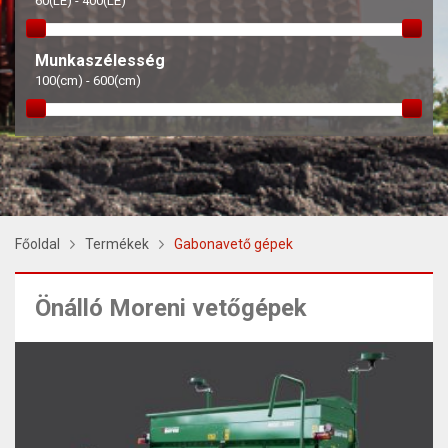
60(LE) - 400(LE)
Munkaszélesség
100(cm) - 600(cm)
Főoldal
Termékek
Gabonavető gépek
Önálló Moreni vetőgépek