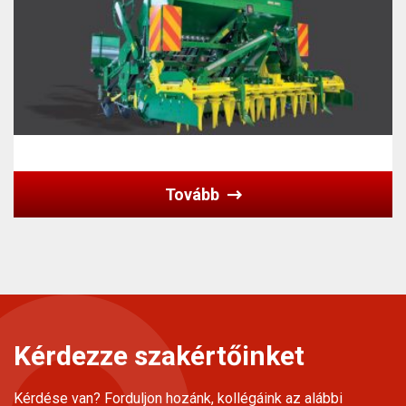
Tovább
Kérdezze szakértőinket
Kérdése van? Forduljon hozánk, kollégáink az alábbi