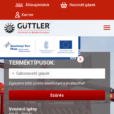
Állásajánlatok
Használt gépek
Karrier
TERMÉKTÍPUSOK:
×
Gabonavető gépek
Egyszerre több szűrési lehetőséget is kiválaszthat!
Vonóerő igény