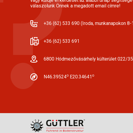
vagy küldje el kérdését az alábbi űrlap segítségé
válaszolunk Önnek a megadott email címre!
+36 (62) 533 690 (Iroda, munkanapokon 8-1
+36 (62) 533 691
6800 Hódmezővásárhely külterület 022/35
o
o
N46.39524
E20.34641