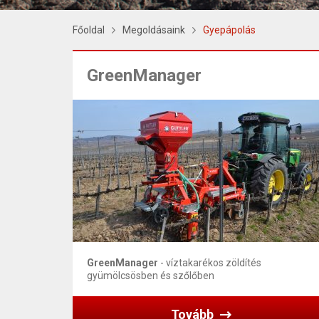
Főoldal
Megoldásaink
Gyepápolás
GreenManager
GreenManager
- víztakarékos zöldítés
gyümölcsösben és szőlőben
Tovább