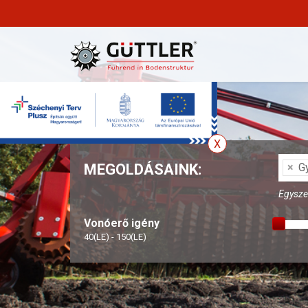
MEGOLDÁSAINK:
×
Gy
Egyszer
Vonóerő igény
40(LE) - 150(LE)