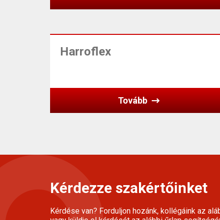
Harroflex
Tovább
Kérdezze szakértőinket
Kérdése van? Forduljon hozánk, kollégáink az alá