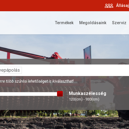
Állása
Termékek
Megoldásaink
Szerviz
epápolás
re több szűrési lehetőséget is kiválaszthat!
Munkaszélesség
120(cm) - 930(cm)