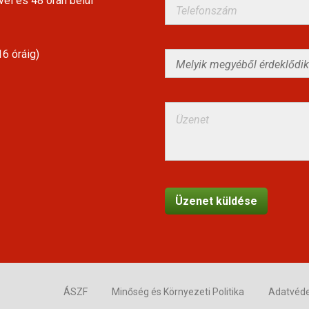
vel és 48 órán belül
6 óráig)
ÁSZF
Minőség és Környezeti Politika
Adatvéd