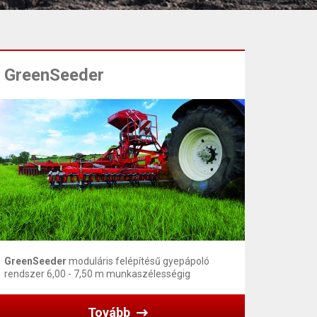
GreenSeeder
GreenSeeder
moduláris felépítésű gyepápoló
rendszer 6,00 - 7,50 m munkaszélességig
Tovább