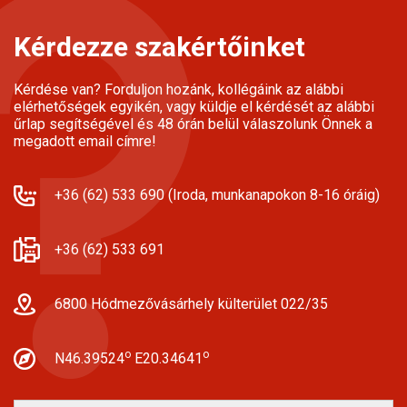
Kérdezze szakértőinket
Kérdése van? Forduljon hozánk, kollégáink az alábbi
elérhetőségek egyikén, vagy küldje el kérdését az alábbi
űrlap segítségével és 48 órán belül válaszolunk Önnek a
megadott email címre!
+36 (62) 533 690 (Iroda, munkanapokon 8-16 óráig)
+36 (62) 533 691
6800 Hódmezővásárhely külterület 022/35
o
o
N46.39524
E20.34641