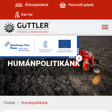
Állásajánlatok
Használt gépek
Karrier
HUMÁNPOLITIKÁNK
Főoldal
Humánpolitikánk