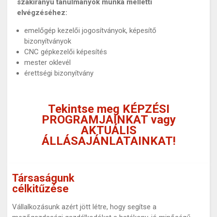
szakirányú tanulmányok munka melletti
elvégzéséhez:
emelőgép kezelői jogosítványok, képesítő
bizonyítványok
CNC gépkezelői képesítés
mester oklevél
érettségi bizonyítvány
Tekintse meg
KÉPZÉSI
PROGRAMJAINKAT
vagy
AKTUÁLIS
ÁLLÁSAJÁNLATAINKAT
!
Társaságunk
célkitűzése
Vállalkozásunk azért jött létre, hogy segítse a