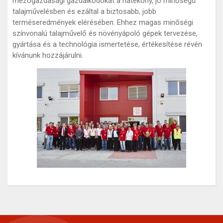
mezőgazdasági gazdálkodókat a hatékony, jó minőségű
talajművelésben és ezáltal a biztosabb, jobb
terméseredmények elérésében. Ehhez magas minőségi
színvonalú talajművelő és növényápoló gépek tervezése,
gyártása és a technológia ismertetése, értékesítése révén
kívánunk hozzájárulni.