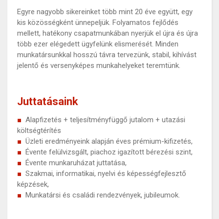
Egyre nagyobb sikereinket több mint 20 éve együtt, egy
kis közösségként ünnepeljük. Folyamatos fejlődés
mellett, hatékony csapatmunkában nyerjük el újra és újra
több ezer elégedett ügyfelünk elismerését. Minden
munkatársunkkal hosszú távra tervezünk, stabil, kihívást
jelentő és versenyképes munkahelyeket teremtünk.
Juttatásaink
Alapfizetés + teljesítményfüggő jutalom + utazási
költségtérítés
Üzleti eredményeink alapján éves prémium-kifizetés,
Évente felülvizsgált, piachoz igazított bérezési szint,
Évente munkaruházat juttatása,
Szakmai, informatikai, nyelvi és képességfejlesztő
képzések,
Munkatársi és családi rendezvények, jubileumok.