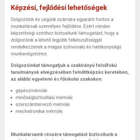
Képzési, fejlődési lehetőségek
Dolgozóink és cégünk számára egyaránt fontos a
munkatársak személyes fejlődése. Ezért minden
képzettségi szinthez biztosítunk támogatást, hogy a
dolgozóink a lehető legjobb felkészültséggel
rendelkezzenek a magas színvonalú és hatékonyságú
munkavégzéshez.
Dolgozóinkat támogatjuk a szakirányú felsőfokú
tanulmányok elvégzésében felnőttképzés keretében,
az alábbi egyetemi és főiskolai szakokon:
gépészmérnöki
minőségbiztosítási mérnöki
szerszámtervező mérnöki
mechatronikai mérnöki
Munkatársaink részére támogatást biztosítunk a