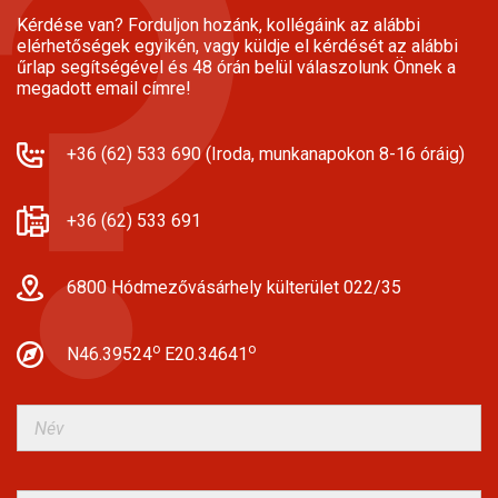
Kérdése van? Forduljon hozánk, kollégáink az alábbi
elérhetőségek egyikén, vagy küldje el kérdését az alábbi
űrlap segítségével és 48 órán belül válaszolunk Önnek a
megadott email címre!
+36 (62) 533 690 (Iroda, munkanapokon 8-16 óráig)
+36 (62) 533 691
6800 Hódmezővásárhely külterület 022/35
o
o
N46.39524
E20.34641