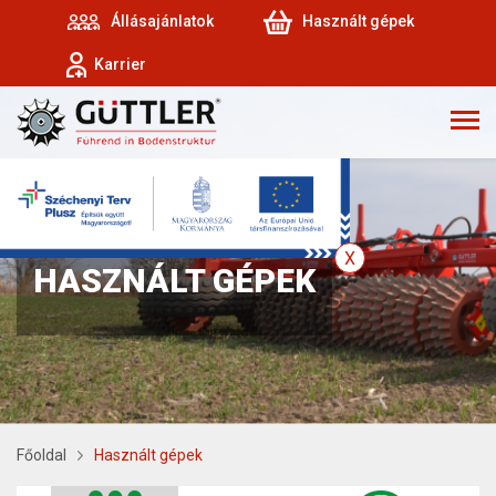
Állásajánlatok
Használt gépek
Karrier
HASZNÁLT GÉPEK
Főoldal
Használt gépek