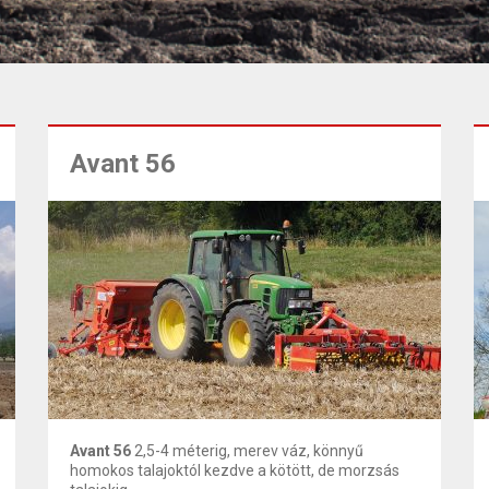
Avant 56
Avant 56
2,5-4 méterig, merev váz, könnyű
homokos talajoktól kezdve a kötött, de morzsás