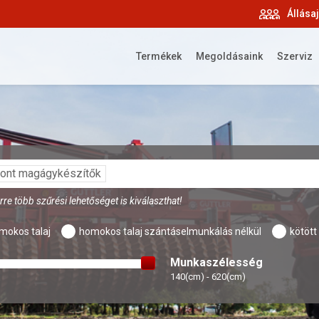
Állása
Termékek
Megoldásaink
Szerviz
ont magágykészítők
re több szűrési lehetőséget is kiválaszthat!
mokos talaj
homokos talaj szántáselmunkálás nélkül
kötött 
Munkaszélesség
140(cm) - 620(cm)