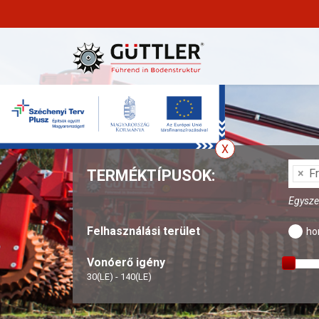
TERMÉKTÍPUSOK:
×
Fr
Egyszer
Felhasználási terület
ho
Vonóerő igény
30(LE) - 140(LE)