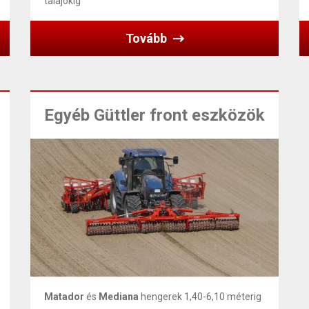
talajokig
Tovább
Egyéb Güttler front eszközök
Matador
és
Mediana
hengerek 1,40-6,10 méterig