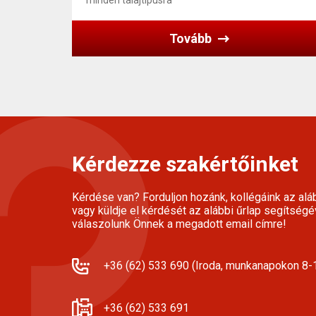
minden talajtípusra
Tovább
Kérdezze szakértőinket
Kérdése van? Forduljon hozánk, kollégáink az alá
vagy küldje el kérdését az alábbi űrlap segítségé
válaszolunk Önnek a megadott email címre!
+36 (62) 533 690 (Iroda, munkanapokon 8-1
+36 (62) 533 691