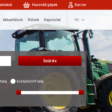
jánlatok
Használt gépek
Karrier
Aktualitások
Rólunk
Kapcsolat
HU
talaj
középkötött talaj