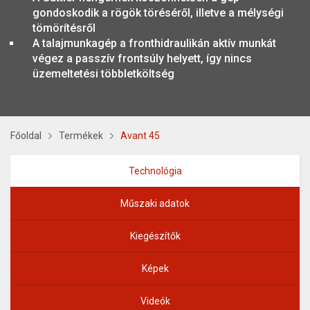
gondoskodik a rögök töréséről, illetve a mélységi
tömörítésről
A talajmunkagép a fronthidraulikán aktív munkát
végez a passzív frontsúly helyett, így nincs
üzemeltetési többletköltség
Főoldal
Termékek
Avant 45
Technológia
Műszaki adatok
Kiegészítők
Képek
Videók