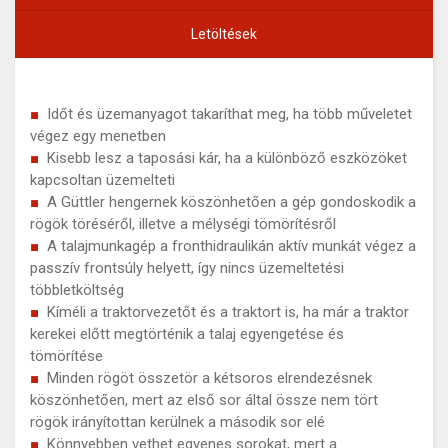
Letöltések
Időt és üzemanyagot takaríthat meg, ha több műveletet
végez egy menetben
Kisebb lesz a taposási kár, ha a különböző eszközöket
kapcsoltan üzemelteti
A Güttler hengernek köszönhetően a gép gondoskodik a
rögök töréséről, illetve a mélységi tömörítésről
A talajmunkagép a fronthidraulikán aktív munkát végez a
passzív frontsúly helyett, így nincs üzemeltetési
többletköltség
Kíméli a traktorvezetőt és a traktort is, ha már a traktor
kerekei előtt megtörténik a talaj egyengetése és
tömörítése
Minden rögöt összetör a kétsoros elrendezésnek
köszönhetően, mert az első sor által össze nem tört
rögök irányítottan kerülnek a második sor elé
Könnyebben vethet egyenes sorokat, mert a