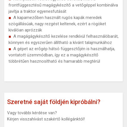
frontfüggesztésű magágykészítő a vetőgéppel kombinálva
javítja a traktor egyenesfutását
A kapamezőben használt rugós kapák meredek
szögállásúak, nagy rezgést keltenek, ezért a rögöket
kiválóan aprózzák
A magágágykészítő kezelése rendkívül felhasználóbarát,
könnyen és egyszerűen állítható a kívánt talajmunkához
A gépet az erőgép hátsó függesztőjén is használhatja,
vontatott üzemmódban, így ez a magágykészítő
többrétűen hasznosítható és hamarabb megtérül
Szeretné saját földjén kipróbálni?
Vagy további kérdése van?
Kérjen visszahívást szakértő kollégánktól!