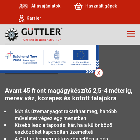
Állásajánlatok
Használt gépek
Karrier
AVANT 45
Avant 45 front magágykészítő 2,5-4 méterig,
merev váz, közepes és kötött talajokra
Időt és üzemanyagot takaríthat meg, ha több
műveletet végez egy menetben
Kisebb lesz a taposási kár, ha a különböző
eszközöket kapcsoltan üzemelteti
A Güttler hengernek köszönhetően a gép