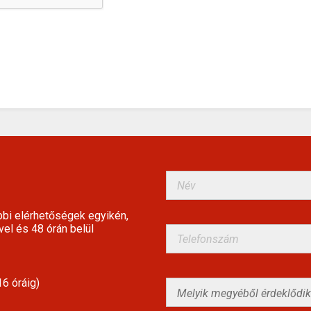
bbi elérhetőségek egyikén,
vel és 48 órán belül
6 óráig)