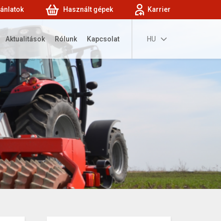
jánlatok
Használt gépek
Karrier
Aktualitások
Rólunk
Kapcsolat
HU