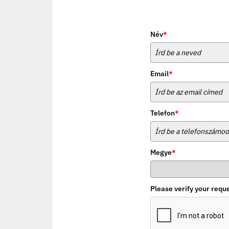
Név
*
Email
*
Telefon
*
Megye
*
Please verify your requ