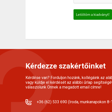
Letöltöm a kiadványt!
Kérdezze szakértőinket
Kérdése van? Forduljon hozánk, kollégáink az alá
vagy küldje el kérdését az alábbi űrlap segítségé
válaszolunk Önnek a megadott email címre!
+36 (62) 533 690 (Iroda, munkanapokon 8-1