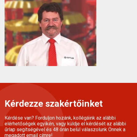
Kérdezze szakértőinket
Kérdése van? Forduljon hozánk, kollégáink az alábbi
elérhetőségek egyikén, vagy küldje el kérdését az alábbi
űrlap segítségével és 48 órán belül válaszolunk Önnek a
megadott email címre!