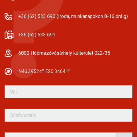
+36 (62) 533 690 (Iroda, munkanapokon 8-16 óráig)
+36 (62) 533 691
6800 Hódmezővásárhely külterület 022/35
o
o
N46.39524
E20.34641