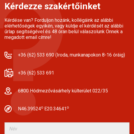
Kérdezze szakértőinket
Kérdése van? Forduljon hozánk, kollégáink az alábbi
elérhetőségek egyikén, vagy küldje el kérdését az alábbi
űrlap segítségével és 48 órán belül válaszolunk Önnek a
megadott email címre!
+36 (62) 533 690 (Iroda, munkanapokon 8-16 óráig)
+36 (62) 533 691
6800 Hódmezővásárhely külterület 022/35
o
o
N46.39524
E20.34641