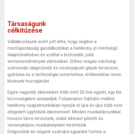
Társaságunk
célkitűzése
Vállalkozásunk azért jött létre, hogy segítse a
mezőgazdasági gazdálkodókat a hatékony, jó minőségű
talajművelésben és ezáltal a biztosabb, jobb
terméseredmények elérésében. Ehhez magas minőségi
színvonalú talajművelő és növényápoló gépek tervezése,
gyártása és a technológia ismertetése, értékesítése révén
kívánunk hozzájárulni.
Egyre nagyobb sikereinket több mint 20 éve együtt, egy kis
közösségként ünnepeljük. Folyamatos fejlődés mellett,
hatékony csapatmunkában nyerjük el újra és újra több ezer
elégedett ügyfelünk elismerését. Minden munkatársunkkal
hosszú távra tervezünk, stabil, kihívást jelentő és
versenyképes munkahelyeket teremtünk.
Dolgozóink és cégünk számára egyaránt fontos a