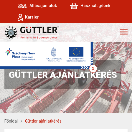
Állásajánlatok
Használt gépek
Karrier
GÜTTLER AJÁNLATKÉRÉS
Főoldal
Güttler ajánlatkérés