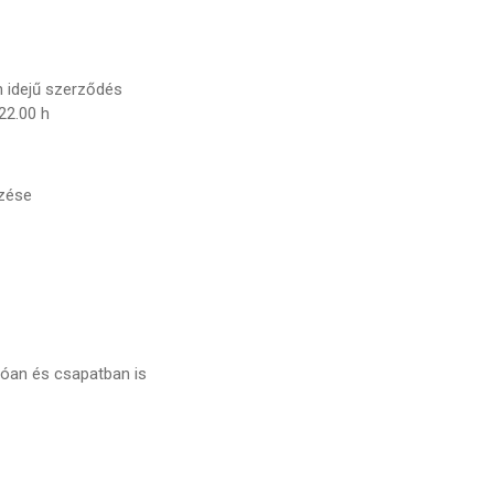
an idejű szerződés
22.00 h
zése
óan és csapatban is