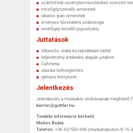
szántóföldi növénytermesztésben szerzett is
mezőgépszerelői ismeretek
lakatos ipari ismeretek
érvényes tűzvédelmi szakvizsga
emelőgép kezelői jogosítvány
Juttatások
tőkeerős, stabil középvállalati háttér
teljesítmény értékelés alapján jutalom
Cafeteria
utazási költségtérítés
igényes környezet
Jelentkezés
Jelentkezés a munkakör elvárásainak megfelelő f
karrier@guttler.hu
További információ kérhető:
Mohos Beáta
Telefon:
+36-62/533-690 (munkanapokon 8-16 ó