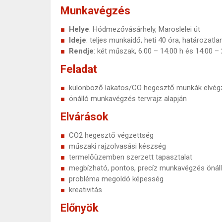
Munkavégzés
Helye
: Hódmezővásárhely, Maroslelei út
Ideje
: teljes munkaidő, heti 40 óra, határozatl
Rendje
: két műszak, 6.00 – 14.00 h és 14.00 – 
Feladat
különböző lakatos/CO hegesztő munkák elvég
önálló munkavégzés tervrajz alapján
Elvárások
CO2 hegesztő végzettség
műszaki rajzolvasási készség
termelőüzemben szerzett tapasztalat
megbízható, pontos, precíz munkavégzés önáll
probléma megoldó képesség
kreativitás
Előnyök