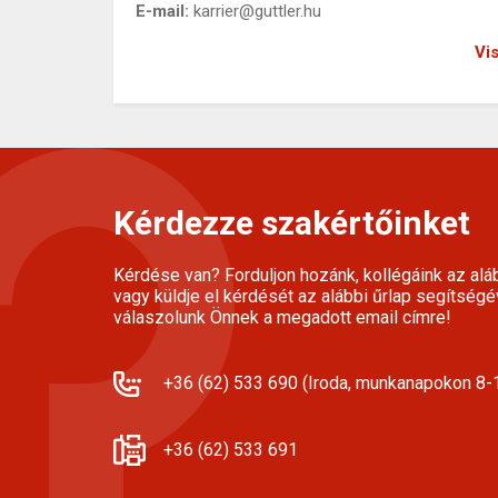
E-mail:
karrier@guttler.hu
Vi
Kérdezze szakértőinket
Kérdése van? Forduljon hozánk, kollégáink az alá
vagy küldje el kérdését az alábbi űrlap segítségé
válaszolunk Önnek a megadott email címre!
+36 (62) 533 690 (Iroda, munkanapokon 8-1
+36 (62) 533 691