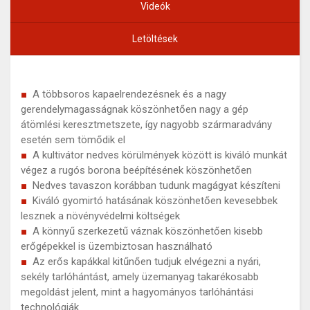
Videók
Letöltések
A többsoros kapaelrendezésnek és a nagy
gerendelymagasságnak köszönhetően nagy a gép
átömlési keresztmetszete, így nagyobb szármaradvány
esetén sem tömődik el
A kultivátor nedves körülmények között is kiváló munkát
végez a rugós borona beépítésének köszönhetően
Nedves tavaszon korábban tudunk magágyat készíteni
Kiváló gyomirtó hatásának köszönhetően kevesebbek
lesznek a növényvédelmi költségek
A könnyű szerkezetű váznak köszönhetően kisebb
erőgépekkel is üzembiztosan használható
Az erős kapákkal kitűnően tudjuk elvégezni a nyári,
sekély tarlóhántást, amely üzemanyag takarékosabb
megoldást jelent, mint a hagyományos tarlóhántási
technológiák