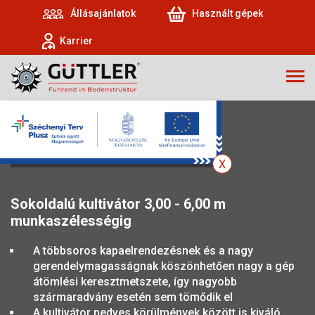
Állásajánlatok
Használt gépek
Karrier
SUPERMAXX 30-60
Sokoldalú kultivátor 3,00 - 6,00 m
munkaszélességig
A többsoros kapaelrendezésnek és a nagy
gerendelymagasságnak köszönhetően nagy a gép
átömlési keresztmetszete, így nagyobb
szármaradvány esetén sem tömődik el
A kultivátor nedves körülmények között is kiváló