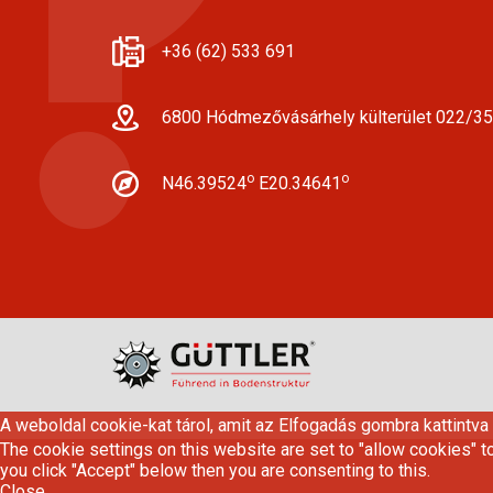
+36 (62) 533 691
6800 Hódmezővásárhely külterület 022/35
o
o
N46.39524
E20.34641
A weboldal cookie-kat tárol, amit az Elfogadás gombra kattintva
The cookie settings on this website are set to "allow cookies" t
you click "Accept" below then you are consenting to this.
Close