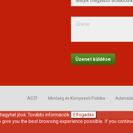
ÁSZF
Minőség és Környezeti Politika
Adatvéd
 hagyhat jóvá.
További információk
Elfogadás
o give you the best browsing experience possible. If you continu