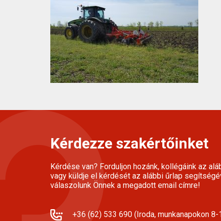
Kérdezze szakértőinket
Kérdése van? Forduljon hozánk, kollégáink az alá
vagy küldje el kérdését az alábbi űrlap segítségé
válaszolunk Önnek a megadott email címre!
+36 (62) 533 690 (Iroda, munkanapokon 8-1