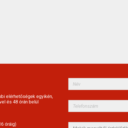
bbi elérhetőségek egyikén,
vel és 48 órán belül
6 óráig)