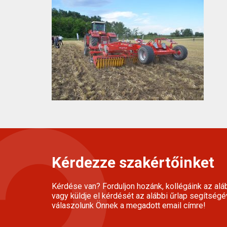
Kérdezze szakértőinket
Kérdése van? Forduljon hozánk, kollégáink az alá
vagy küldje el kérdését az alábbi űrlap segítségé
válaszolunk Önnek a megadott email címre!