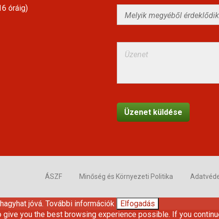
6 óráig)
ÁSZF
Minőség és Környezeti Politika
Adatvéd
 hagyhat jóvá.
További információk
Elfogadás
o give you the best browsing experience possible. If you continu