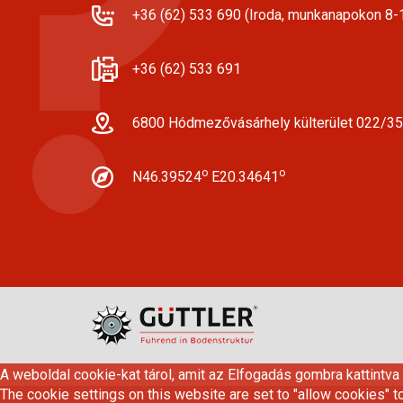
+36 (62) 533 690 (Iroda, munkanapokon 8-1
+36 (62) 533 691
6800 Hódmezővásárhely külterület 022/35
o
o
N46.39524
E20.34641
A weboldal cookie-kat tárol, amit az Elfogadás gombra kattintva
The cookie settings on this website are set to "allow cookies" t