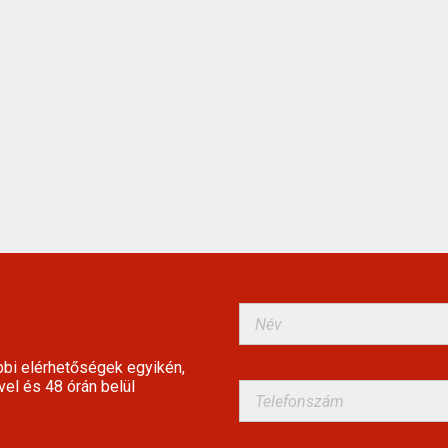
bbi elérhetőségek egyikén,
vel és 48 órán belül