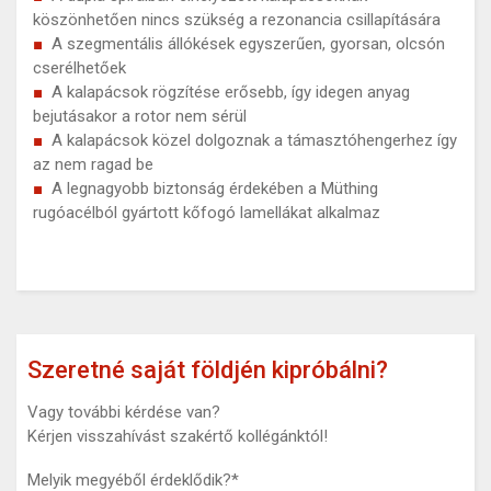
köszönhetően nincs szükség a rezonancia csillapítására
A szegmentális állókések egyszerűen, gyorsan, olcsón
cserélhetőek
A kalapácsok rögzítése erősebb, így idegen anyag
bejutásakor a rotor nem sérül
A kalapácsok közel dolgoznak a támasztóhengerhez így
az nem ragad be
A legnagyobb biztonság érdekében a Müthing
rugóacélból gyártott kőfogó lamellákat alkalmaz
Szeretné saját földjén kipróbálni?
Vagy további kérdése van?
Kérjen visszahívást szakértő kollégánktól!
Melyik megyéből érdeklődik?
*