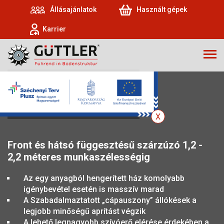
Állásajánlatok
Használt gépek
Karrier
MÜTHING MU-W
Front és hátsó függesztésű szárzúzó 1,2 -
2,2 méteres munkaszélességig
Az egy anyagból hengerített ház komolyabb
igénybevétel esetén is masszív marad
A Szabadalmaztatott „cápauszony” állókések a
legjobb minőségű aprítást végzik
A lehető legnagyobb szívóerő elérése érdekében a