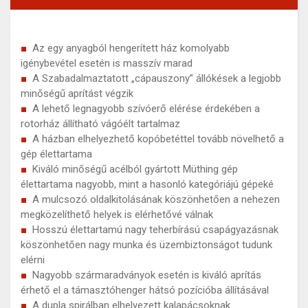
Az egy anyagból hengerített ház komolyabb
igénybevétel esetén is masszív marad
A Szabadalmaztatott „cápauszony” állókések a legjobb
minőségű aprítást végzik
A lehető legnagyobb szívóerő elérése érdekében a
rotorház állítható vágóélt tartalmaz
A házban elhelyezhető kopóbetéttel tovább növelhető a
gép élettartama
Kiváló minőségű acélból gyártott Müthing gép
élettartama nagyobb, mint a hasonló kategóriájú gépeké
A mulcsozó oldalkitolásának köszönhetően a nehezen
megközelíthető helyek is elérhetővé válnak
Hosszú élettartamú nagy teherbírású csapágyazásnak
köszönhetően nagy munka és üzembiztonságot tudunk
elérni
Nagyobb szármaradványok esetén is kiváló aprítás
érhető el a támasztóhenger hátsó pozícióba állításával
A dupla spirálban elhelyezett kalapácsoknak