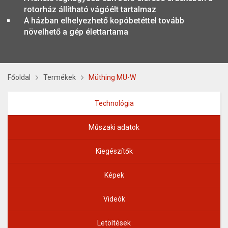
rotorház állítható vágóélt tartalmaz
A házban elhelyezhető kopóbetéttel tovább
növelhető a gép élettartama
Főoldal
Termékek
Müthing MU-W
Technológia
Műszaki adatok
Kiegészítők
Képek
Videók
Letöltések