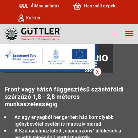
Állásajánlatok
Használt gépek
Karrier
MÜTHING MU-L VARIO
Front vagy hátsó függesztésű szántóföldi
szárzúzó 1,8 - 2,8 méteres
munkaszélességig
Az egy anyagból hengerített ház komolyabb
igénybevétel esetén is masszív marad
A Szabadalmaztatott „cápauszony” állókések a
legjobb minőségű aprítást végzik