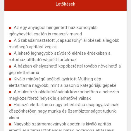
Letöltések
Az egy anyagból hengerített ház komolyabb
igénybevétel esetén is masszív marad
A Szabadalmaztatott „cápauszony” állókések a legjobb
minőségű aprítást végzik
A lehető legnagyobb szívóerő elérése érdekében a
rotorház állítható vágóélt tartalmaz
A házban elhelyezhető kopóbetéttel tovább növelhető a
gép élettartama
Kiváló minőségű acélból gyártott Müthing gép
élettartama nagyobb, mint a hasonló kategóriájú gépeké
A mulcsozó oldalkitolásának köszönhetően a nehezen
megközelíthető helyek is elérhetővé válnak
Hosszú élettartamú nagy teherbírású csapágyazásnak
köszönhetően nagy munka és üzembiztonságot tudunk
elérni
Nagyobb szármaradványok esetén is kiváló aprítás
érhető el a támasztóhenger hátsó pozícióba állításával