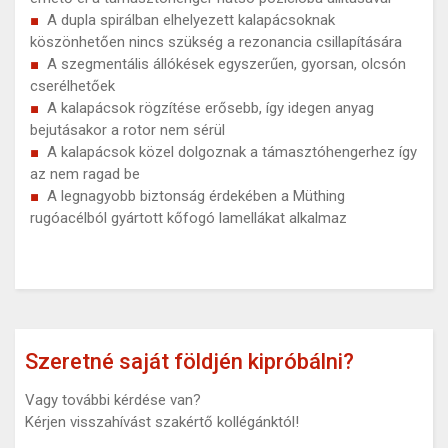
A dupla spirálban elhelyezett kalapácsoknak
köszönhetően nincs szükség a rezonancia csillapítására
A szegmentális állókések egyszerűen, gyorsan, olcsón
cserélhetőek
A kalapácsok rögzítése erősebb, így idegen anyag
bejutásakor a rotor nem sérül
A kalapácsok közel dolgoznak a támasztóhengerhez így
az nem ragad be
A legnagyobb biztonság érdekében a Müthing
rugóacélból gyártott kőfogó lamellákat alkalmaz
Szeretné saját földjén kipróbálni?
Vagy további kérdése van?
Kérjen visszahívást szakértő kollégánktól!