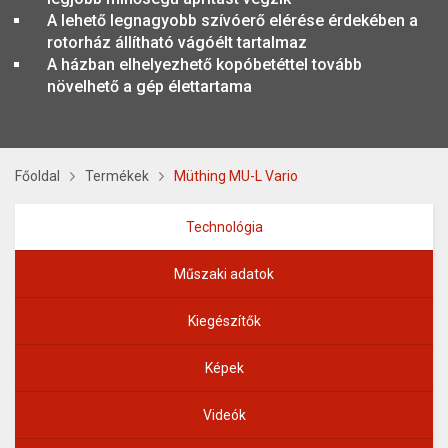
A lehető legnagyobb szívóerő elérése érdekében a
rotorház állítható vágóélt tartalmaz
A házban elhelyezhető kopóbetéttel tovább
növelhető a gép élettartama
Főoldal
Termékek
Müthing MU-L Vario
Technológia
Műszaki adatok
Kiegészítők
Képek
Videók