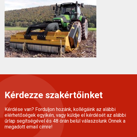
Kérdezze szakértőinket
Kérdése van? Forduljon hozánk, kollégáink az alábbi
elérhetőségek egyikén, vagy küldje el kérdését az alábbi
űrlap segítségével és 48 órán belül válaszolunk Önnek a
megadott email címre!