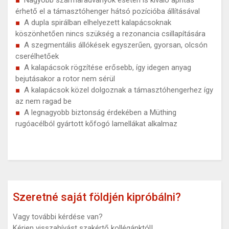
Nagyobb szármaradványok esetén is kiváló aprítás
érhető el a támasztóhenger hátsó pozícióba állításával
A dupla spirálban elhelyezett kalapácsoknak
köszönhetően nincs szükség a rezonancia csillapítására
A szegmentális állókések egyszerűen, gyorsan, olcsón
cserélhetőek
A kalapácsok rögzítése erősebb, így idegen anyag
bejutásakor a rotor nem sérül
A kalapácsok közel dolgoznak a támasztóhengerhez így
az nem ragad be
A legnagyobb biztonság érdekében a Müthing
rugóacélból gyártott kőfogó lamellákat alkalmaz
Szeretné saját földjén kipróbálni?
Vagy további kérdése van?
Kérjen visszahívást szakértő kollégánktól!