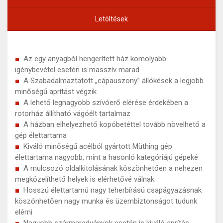
Letöltések
Az egy anyagból hengerített ház komolyabb
igénybevétel esetén is masszív marad
A Szabadalmaztatott „cápauszony” állókések a legjobb
minőségű aprítást végzik
A lehető legnagyobb szívóerő elérése érdekében a
rotorház állítható vágóélt tartalmaz
A házban elhelyezhető kopóbetéttel tovább növelhető a
gép élettartama
Kiváló minőségű acélból gyártott Müthing gép
élettartama nagyobb, mint a hasonló kategóriájú gépeké
A mulcsozó oldalkitolásának köszönhetően a nehezen
megközelíthető helyek is elérhetővé válnak
Hosszú élettartamú nagy teherbírású csapágyazásnak
köszönhetően nagy munka és üzembiztonságot tudunk
elérni