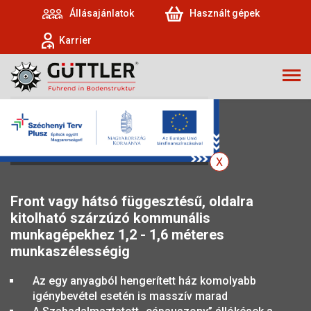
Állásajánlatok
Használt gépek
Karrier
MÜTHING MU-E/S
Front vagy hátsó függesztésű, oldalra
kitolható szárzúzó kommunális
munkagépekhez 1,2 - 1,6 méteres
munkaszélességig
Az egy anyagból hengerített ház komolyabb
igénybevétel esetén is masszív marad