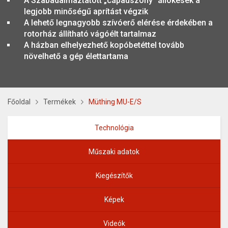
A Szabadalmaztatott „cápauszony” állókések a
legjobb minőségű aprítást végzik
A lehető legnagyobb szívóerő elérése érdekében a
rotorház állítható vágóélt tartalmaz
A házban elhelyezhető kopóbetéttel tovább
növelhető a gép élettartama
Főoldal
Termékek
Müthing MU-E/S
Technológia
Műszaki adatok
Kiegészítők
Képek
Videók