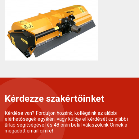
Kérdezze szakértőinket
Kérdése van? Forduljon hozánk, kollégáink az alábbi
elérhetőségek egyikén, vagy küldje el kérdését az alábbi
űrlap segítségével és 48 órán belül válaszolunk Önnek a
megadott email címre!