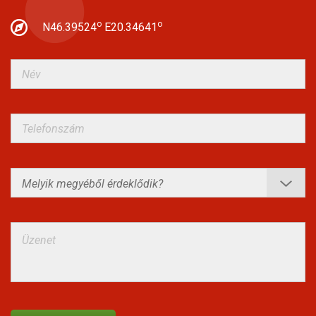
o
o
N46.39524
E20.34641