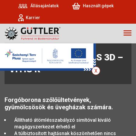
Állásajánlatok
Használt gépek
Karrier
MORENI VITIS – VITIS 3D –
VITIS K
Forgóborona szőlőültetvények,
gyümölcsösök és üvegházak számára.
Állítható átömlésszabályzó simítóval kiváló
magágyszerkezet érhető el
A túlbiztosított hajtásnak köszönhetően nincs