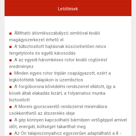
Letöltések
Állítható átömlésszabályzó simítóval kiváló
magágyszerkezet érhető el
A túlbiztosított hajtásnak köszönhetően nincs
tengelytörés és egyéb károsodás
A az egyedi háromkéses rotor kiváló rögtörést
eredményez
Minden egyes rotor triplán csapágyazott, ezért a
legkötöttebb talajokon is üzembiztos
A forgóborona kővédelmi rendszerrel ellátott, így a
kövek általi elakadás kizárt, a folyamatos munka
biztosított
A Moreni gyorscserélő rendszerrel minimálisra
csökkenthető az átszerelés ideje
A gép könnyen kapcsolható bármilyen vetőgéppel amivel
időt, energiát, költséget takaríthat meg
Az Ön talajviszonyaihoz egyszerűen adaptálható a 8 -