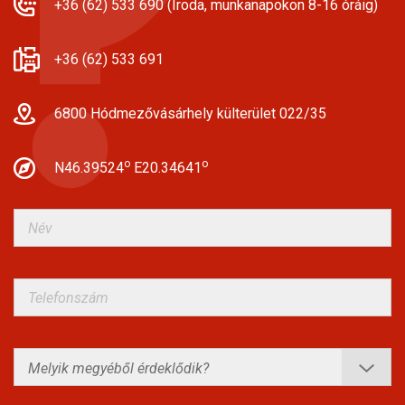
+36 (62) 533 690 (Iroda, munkanapokon 8-16 óráig)
+36 (62) 533 691
6800 Hódmezővásárhely külterület 022/35
o
o
N46.39524
E20.34641