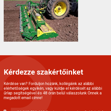
Kérdezze szakértőinket
Kérdése van? Forduljon hozánk, kollégáink az alábbi
elérhetőségek egyikén, vagy küldje el kérdését az alábbi
űrlap segítségével és 48 órán belül válaszolunk Önnek a
megadott email címre!