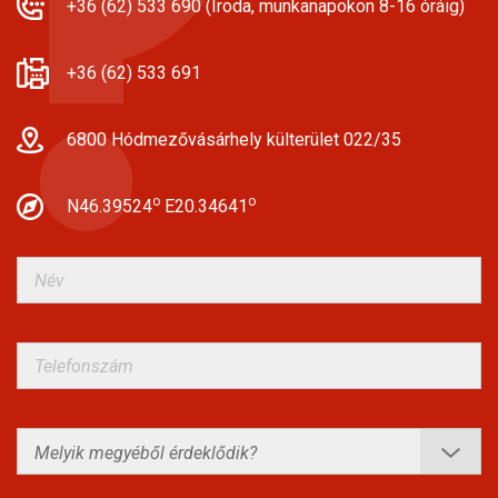
+36 (62) 533 690 (Iroda, munkanapokon 8-16 óráig)
+36 (62) 533 691
6800 Hódmezővásárhely külterület 022/35
o
o
N46.39524
E20.34641