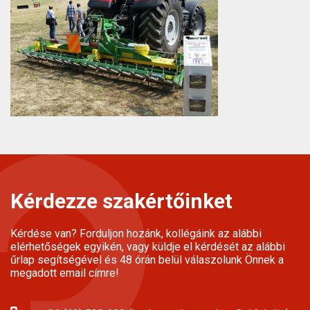
Kérdezze szakértőinket
Kérdése van? Forduljon hozánk, kollégáink az alábbi
elérhetőségek egyikén, vagy küldje el kérdését az alábbi
űrlap segítségével és 48 órán belül válaszolunk Önnek a
megadott email címre!