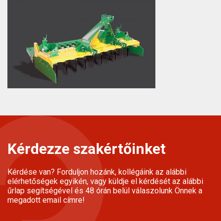
Kérdezze szakértőinket
Kérdése van? Forduljon hozánk, kollégáink az alábbi
elérhetőségek egyikén, vagy küldje el kérdését az alábbi
űrlap segítségével és 48 órán belül válaszolunk Önnek a
megadott email címre!