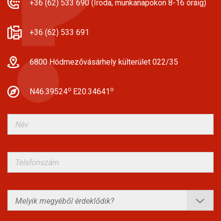
+36 (62) 533 690 (Iroda, munkanapokon 8-16 óráig)
+36 (62) 533 691
6800 Hódmezővásárhely külterület 022/35
o
o
N46.39524
E20.34641