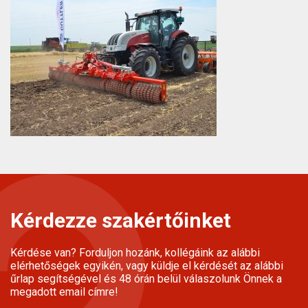
Kérdezze szakértőinket
Kérdése van? Forduljon hozánk, kollégáink az alábbi
elérhetőségek egyikén, vagy küldje el kérdését az alábbi
űrlap segítségével és 48 órán belül válaszolunk Önnek a
megadott email címre!