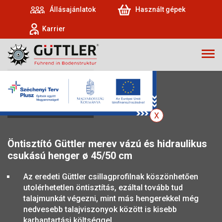
Állásajánlatok
Használt gépek
Karrier
MATADOR
Öntisztító Güttler merev vázú és hidraulikus
csukású henger ø 45/50 cm
Az eredeti Güttler csillagprofilnak köszönhetően
utolérhetetlen öntisztítás, ezáltal tovább tud
talajmunkát végezni, mint más hengerekkel még
nedvesebb talajviszonyok között is kisebb
karbantartási költséggel