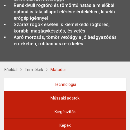
Rendkívüli rögtörő és tömörítő hatás a mielőbbi
optimális talajállapot elérése érdekében, kisebb
erőgép igénnyel
Száraz rögök esetén is kiemelkedő rögtörés,
korábbi magágykésztés, és vetés
Apró morzsás, tömör vetőágy a jó beágyazódás
érdekében, robbanásszerű kelés
Főoldal
Termékek
Matador
Technológia
Műszaki adatok
Kiegészítők
Képek