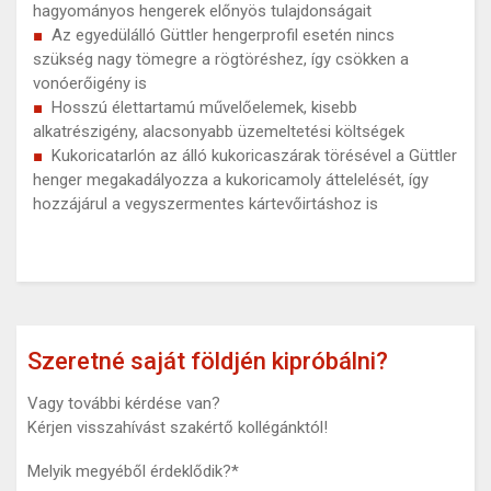
hagyományos hengerek előnyös tulajdonságait
Az egyedülálló Güttler hengerprofil esetén nincs
szükség nagy tömegre a rögtöréshez, így csökken a
vonóerőigény is
Hosszú élettartamú művelőelemek, kisebb
alkatrészigény, alacsonyabb üzemeltetési költségek
Kukoricatarlón az álló kukoricaszárak törésével a Güttler
henger megakadályozza a kukoricamoly áttelelését, így
hozzájárul a vegyszermentes kártevőirtáshoz is
Szeretné saját földjén kipróbálni?
Vagy további kérdése van?
Kérjen visszahívást szakértő kollégánktól!
Melyik megyéből érdeklődik?
*