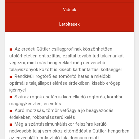
Videók
Letöltések
Az eredeti Güttler csillagprofilnak köszönhetően
utolérhetetlen öntisztítás, ezáltal tovább tud talajmunkát
végezni, mint más hengerekkel még nedvesebb
talajviszonyok között is kisebb karbantartási költséggel
Rendkívüli rögtörő és tömörítő hatás a mielőbbi
optimális talajállapot elérése érdekében, kisebb erőgép
igénnyel
Száraz rögök esetén is kiemelkedő rögtörés, korábbi
magágykésztés, és vetés
Apró morzsás, tömör vetőágy a jó beágyazódás
érdekében, robbanásszerű kelés
Még a szántáselmunkáláskor felszínre kerülő
nedvesebb talaj sem okoz eltömődést a Güttler-hengerben
az egyedülálló öntisztuló tulajdonsága miatt