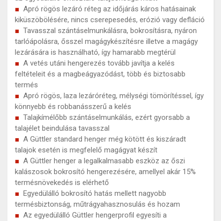
Apró rögös lezáró réteg az időjárás káros hatásainak
kiküszöbölésére, nincs cserepesedés, erózió vagy defláció
Tavasszal szántáselmunkálásra, bokrosításra, nyáron
tarlóápolásra, ősszel magágykészítésre illetve a magágy
lezárására is használható, így hamarabb megtérül
A vetés utáni hengerezés tovább javítja a kelés
feltételeit és a magbeágyazódást, több és biztosabb
termés
Apró rögös, laza lezáróréteg, mélységi tömörítéssel, így
könnyebb és robbanásszerű a kelés
Talajkímélőbb szántáselmunkálás, ezért gyorsabb a
talajélet beindulása tavasszal
A Güttler standard henger még kötött és kiszáradt
talajok esetén is megfelelő magágyat készít
A Güttler henger a legalkalmasabb eszköz az őszi
kalászosok bokrosító hengerezésére, amellyel akár 15%
termésnövekedés is elérhető
Egyedülálló bokrosító hatás mellett nagyobb
termésbiztonság, műtrágyahasznosulás és hozam
Az egyedülálló Güttler hengerprofil egyesíti a