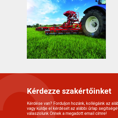
Kérdezze szakértőinket
Kérdése van? Forduljon hozánk, kollégáink az alá
vagy küldje el kérdését az alábbi űrlap segítségé
válaszolunk Önnek a megadott email címre!