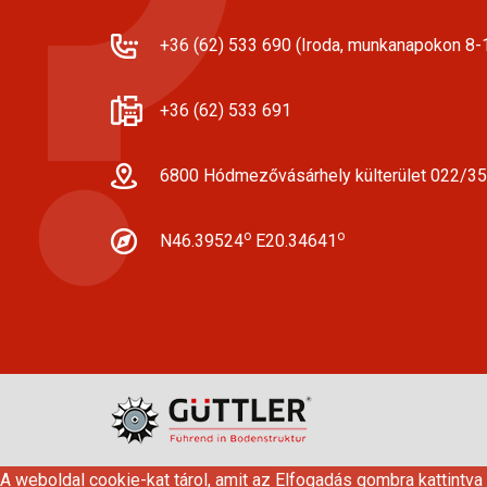
+36 (62) 533 690 (Iroda, munkanapokon 8-1
+36 (62) 533 691
6800 Hódmezővásárhely külterület 022/35
o
o
N46.39524
E20.34641
A weboldal cookie-kat tárol, amit az Elfogadás gombra kattintva