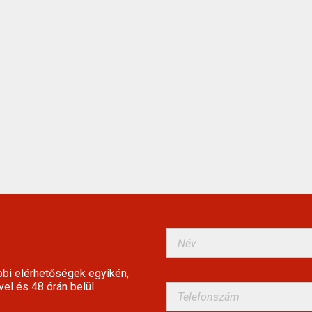
bbi elérhetőségek egyikén,
vel és 48 órán belül