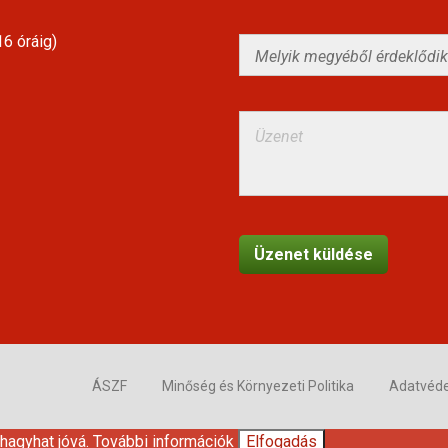
6 óráig)
ÁSZF
Minőség és Környezeti Politika
Adatvéd
 hagyhat jóvá.
További információk
Elfogadás