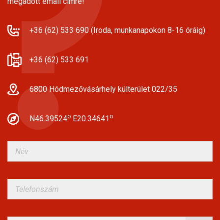
megadott email címre!
+36 (62) 533 690 (Iroda, munkanapokon 8-16 óráig)
+36 (62) 533 691
6800 Hódmezővásárhely külterület 022/35
o
o
N46.39524
E20.34641