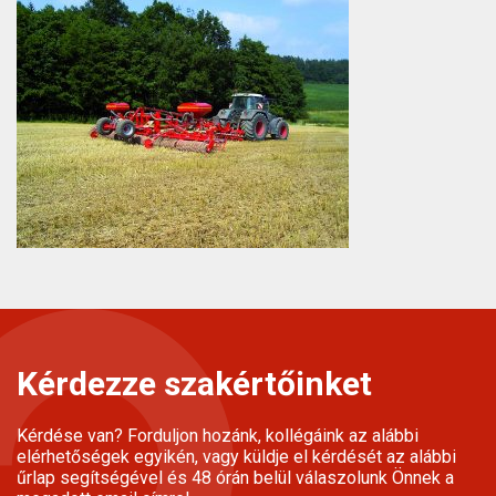
Kérdezze szakértőinket
Kérdése van? Forduljon hozánk, kollégáink az alábbi
elérhetőségek egyikén, vagy küldje el kérdését az alábbi
űrlap segítségével és 48 órán belül válaszolunk Önnek a