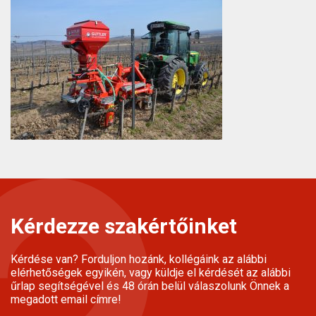
Kérdezze szakértőinket
Kérdése van? Forduljon hozánk, kollégáink az alábbi
elérhetőségek egyikén, vagy küldje el kérdését az alábbi
űrlap segítségével és 48 órán belül válaszolunk Önnek a
megadott email címre!