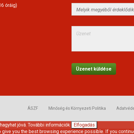
6 óráig)
ÁSZF
Minőség és Környezeti Politika
Adatvéd
 hagyhat jóvá.
További információk
Elfogadás
o give you the best browsing experience possible. If you continu