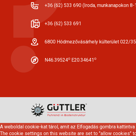
+36 (62) 533 690 (Iroda, munkanapokon 8-1
+36 (62) 533 691
6800 Hódmezővásárhely külterület 022/35
o
o
N46.39524
E20.34641
A weboldal cookie-kat tárol, amit az Elfogadás gombra kattintva
The cookie settings on this website are set to "allow cookies" t