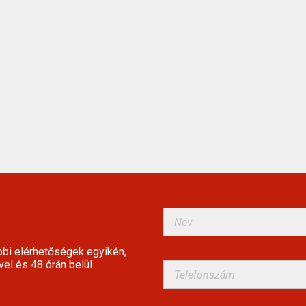
bbi elérhetőségek egyikén,
vel és 48 órán belül