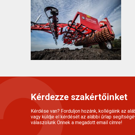
Kérdezze szakértőinket
Kérdése van? Forduljon hozánk, kollégáink az alá
vagy küldje el kérdését az alábbi űrlap segítségé
válaszolunk Önnek a megadott email címre!