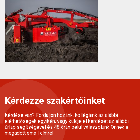
Kérdezze szakértőinket
Kérdése van? Forduljon hozánk, kollégáink az alábbi
elérhetőségek egyikén, vagy küldje el kérdését az alábbi
űrlap segítségével és 48 órán belül válaszolunk Önnek a
megadott email címre!