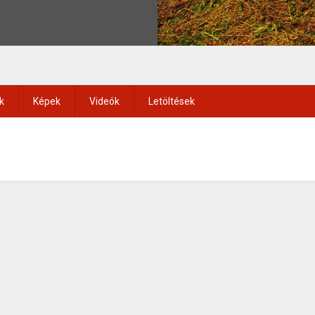
k
Képek
Videók
Letöltések