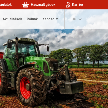
jánlatok
Használt gépek
Karrier
Aktualitások
Rólunk
Kapcsolat
HU