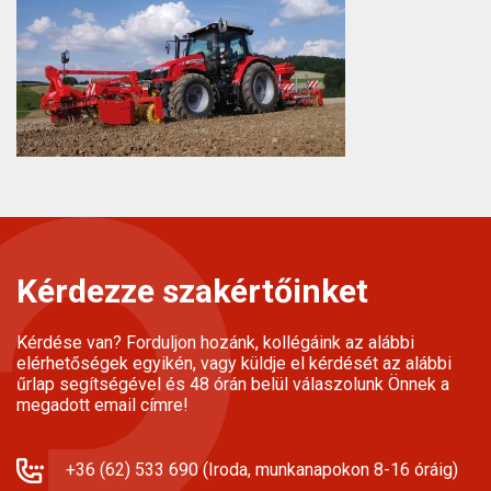
Kérdezze szakértőinket
Kérdése van? Forduljon hozánk, kollégáink az alábbi
elérhetőségek egyikén, vagy küldje el kérdését az alábbi
űrlap segítségével és 48 órán belül válaszolunk Önnek a
megadott email címre!
+36 (62) 533 690 (Iroda, munkanapokon 8-16 óráig)