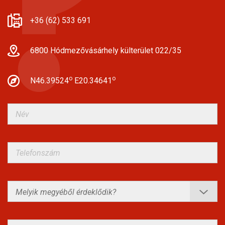
+36 (62) 533 691
6800 Hódmezővásárhely külterület 022/35
o
o
N46.39524
E20.34641