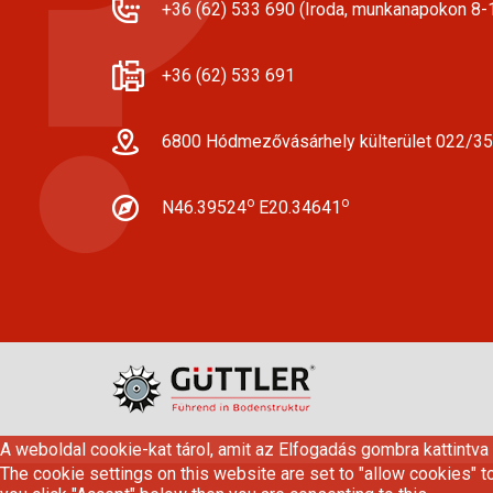
+36 (62) 533 690 (Iroda, munkanapokon 8-1
+36 (62) 533 691
6800 Hódmezővásárhely külterület 022/35
o
o
N46.39524
E20.34641
A weboldal cookie-kat tárol, amit az Elfogadás gombra kattintva
The cookie settings on this website are set to "allow cookies" t