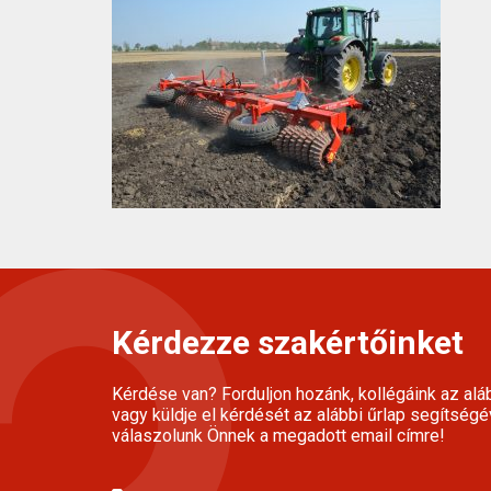
Kérdezze szakértőinket
Kérdése van? Forduljon hozánk, kollégáink az alá
vagy küldje el kérdését az alábbi űrlap segítségé
válaszolunk Önnek a megadott email címre!