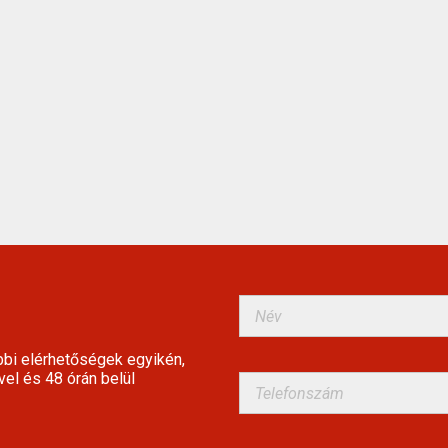
bbi elérhetőségek egyikén,
vel és 48 órán belül