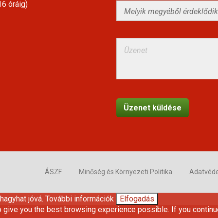
6 óráig)
ÁSZF
Minőség és Környezeti Politika
Adatvéd
 hagyhat jóvá.
További információk
Elfogadás
o give you the best browsing experience possible. If you continu