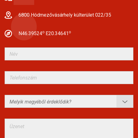
6800 Hódmezővásárhely külterület 022/35
o
o
N46.39524
E20.34641