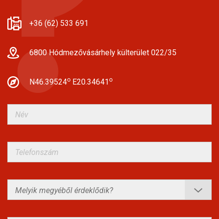
+36 (62) 533 691
6800 Hódmezővásárhely külterület 022/35
o
o
N46.39524
E20.34641