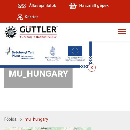
Állásajánlatok
Használt gépek
Karrier
MU_HUNGARY
Főoldal
mu_hungary