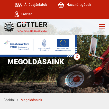
Állásajánlatok
Használt gépek
Karrier
MEGOLDÁSAINK
Főoldal
Megoldásaink