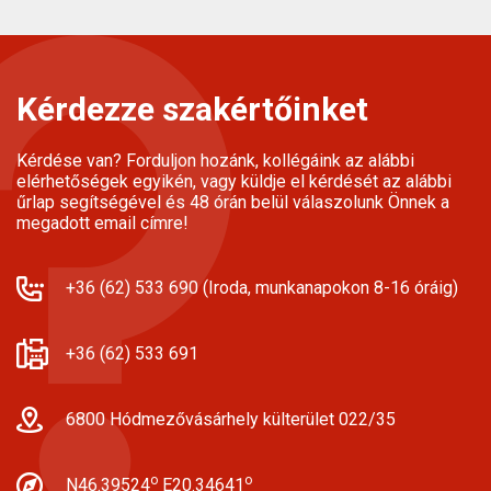
Kérdezze szakértőinket
Kérdése van? Forduljon hozánk, kollégáink az alábbi
elérhetőségek egyikén, vagy küldje el kérdését az alábbi
űrlap segítségével és 48 órán belül válaszolunk Önnek a
megadott email címre!
+36 (62) 533 690 (Iroda, munkanapokon 8-16 óráig)
+36 (62) 533 691
6800 Hódmezővásárhely külterület 022/35
o
o
N46.39524
E20.34641