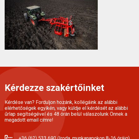
Kérdezze szakértőinket
Kérdése van? Forduljon hozánk, kollégáink az alábbi
elérhetőségek egyikén, vagy küldje el kérdését az alábbi
űrlap segítségével és 48 órán belül válaszolunk Önnek a
megadott email címre!
+36 (62) 533 690 (Iroda, munkanapokon 8-16 óráig)