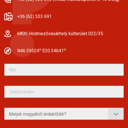
+36 (62) 533 691
6800 Hódmezővásárhely külterület 022/35
o
o
N46.39524
E20.34641