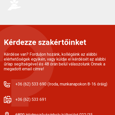
Kérdezze szakértőinket
Kérdése van? Forduljon hozánk, kollégáink az alábbi
elérhetőségek egyikén, vagy küldje el kérdését az alábbi
űrlap segítségével és 48 órán belül válaszolunk Önnek a
megadott email címre!
+36 (62) 533 690 (Iroda, munkanapokon 8-16 óráig)
+36 (62) 533 691
6800 Hódmezővásárhely külterület 022/35