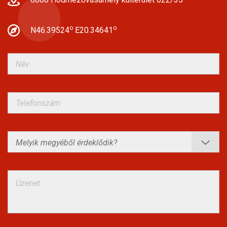
o
o
N46.39524
E20.34641