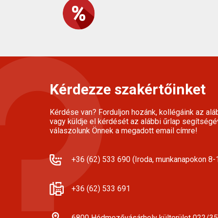
Kérdezze szakértőinket
Kérdése van? Forduljon hozánk, kollégáink az alá
vagy küldje el kérdését az alábbi űrlap segítségé
válaszolunk Önnek a megadott email címre!
+36 (62) 533 690 (Iroda, munkanapokon 8-1
+36 (62) 533 691
6800 Hódmezővásárhely külterület 022/35