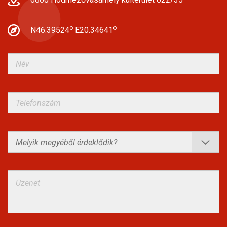
o
o
N46.39524
E20.34641