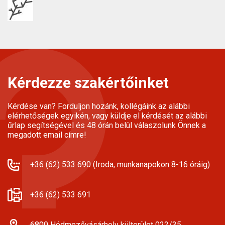
Kérdezze szakértőinket
Kérdése van? Forduljon hozánk, kollégáink az alábbi
elérhetőségek egyikén, vagy küldje el kérdését az alábbi
űrlap segítségével és 48 órán belül válaszolunk Önnek a
megadott email címre!
+36 (62) 533 690 (Iroda, munkanapokon 8-16 óráig)
+36 (62) 533 691
6800 Hódmezővásárhely külterület 022/35