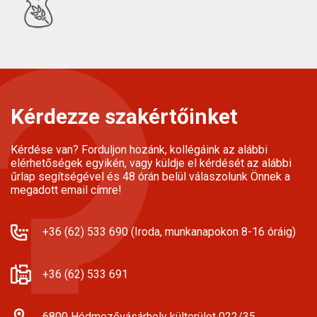
Kérdezze szakértőinket
Kérdése van? Forduljon hozánk, kollégáink az alábbi
elérhetőségek egyikén, vagy küldje el kérdését az alábbi
űrlap segítségével és 48 órán belül válaszolunk Önnek a
megadott email címre!
+36 (62) 533 690 (Iroda, munkanapokon 8-16 óráig)
+36 (62) 533 691
6800 Hódmezővásárhely külterület 022/35