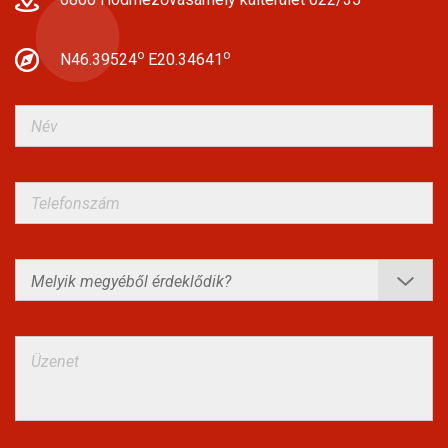
o
o
N46.39524
E20.34641