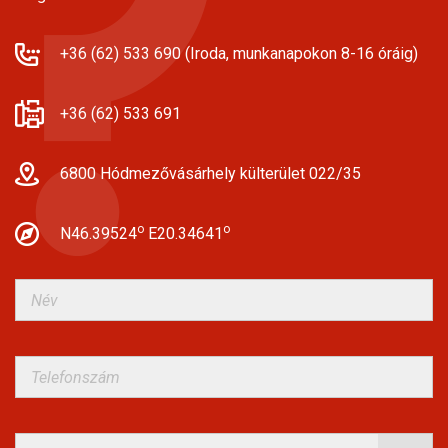
+36 (62) 533 690 (Iroda, munkanapokon 8-16 óráig)
+36 (62) 533 691
6800 Hódmezővásárhely külterület 022/35
o
o
N46.39524
E20.34641