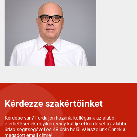
Kérdezze szakértőinket
Kérdése van? Forduljon hozánk, kollégáink az alábbi
elérhetőségek egyikén, vagy küldje el kérdését az alábbi
űrlap segítségével és 48 órán belül válaszolunk Önnek a
megadott email címre!