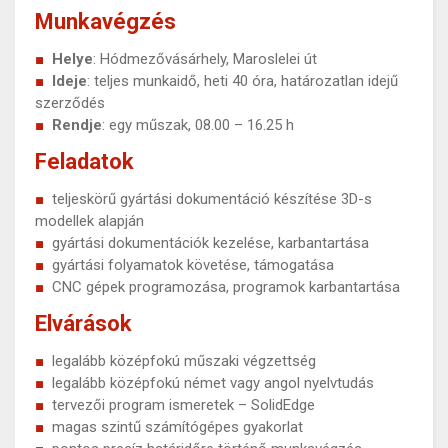
Munkavégzés
Helye
: Hódmezővásárhely, Maroslelei út
Ideje
: teljes munkaidő, heti 40 óra, határozatlan idejű
szerződés
Rendje
: egy műszak, 08.00 – 16.25 h
Feladatok
teljeskörű gyártási dokumentáció készítése 3D-s
modellek alapján
gyártási dokumentációk kezelése, karbantartása
gyártási folyamatok követése, támogatása
CNC gépek programozása, programok karbantartása
Elvárások
legalább középfokú műszaki végzettség
legalább középfokú német vagy angol nyelvtudás
tervezői program ismeretek – SolidEdge
magas szintű számítógépes gyakorlat