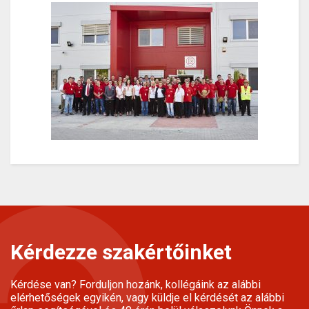
Kérdezze szakértőinket
Kérdése van? Forduljon hozánk, kollégáink az alábbi
elérhetőségek egyikén, vagy küldje el kérdését az alábbi