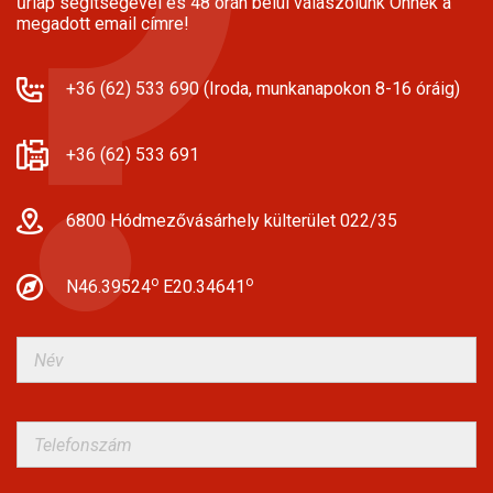
űrlap segítségével és 48 órán belül válaszolunk Önnek a
megadott email címre!
+36 (62) 533 690 (Iroda, munkanapokon 8-16 óráig)
+36 (62) 533 691
6800 Hódmezővásárhely külterület 022/35
o
o
N46.39524
E20.34641