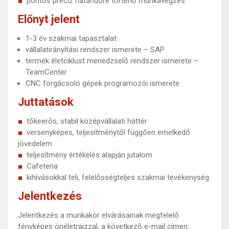
pontos precíz határidőre történő munkavégzés
Előnyt jelent
1-3 év szakmai tapasztalat
vállalatirányítási rendszer ismerete – SAP
termék életciklust menedzselő rendszer ismerete –
TeamCenter
CNC forgácsoló gépek programozói ismerete
Juttatások
tőkeerős, stabil középvállalati háttér
versenyképes, teljesítménytől függően emelkedő
jövedelem
teljesítmény értékelés alapján jutalom
Cafeteria
kihívásokkal teli, felelősségteljes szakmai tevékenység
Jelentkezés
Jelentkezés a munkakör elvárásainak megfelelő
fényképes önéletrajzzal, a következő e-mail címen: