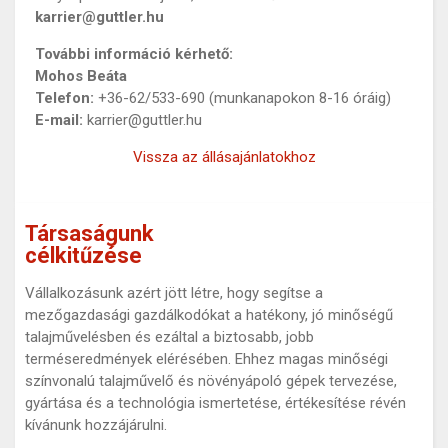
karrier@guttler.hu
További információ kérhető:
Mohos Beáta
Telefon:
+36-62/533-690 (munkanapokon 8-16 óráig)
E-mail:
karrier@guttler.hu
Vissza az állásajánlatokhoz
Társaságunk
célkitűzése
Vállalkozásunk azért jött létre, hogy segítse a
mezőgazdasági gazdálkodókat a hatékony, jó minőségű
talajművelésben és ezáltal a biztosabb, jobb
terméseredmények elérésében. Ehhez magas minőségi
színvonalú talajművelő és növényápoló gépek tervezése,
gyártása és a technológia ismertetése, értékesítése révén
kívánunk hozzájárulni.