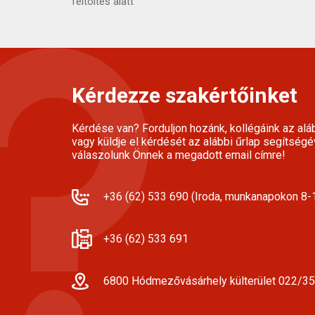
feltöltés alatt
Kérdezze szakértőinket
Kérdése van? Forduljon hozánk, kollégáink az alá
vagy küldje el kérdését az alábbi űrlap segítségé
válaszolunk Önnek a megadott email címre!
+36 (62) 533 690 (Iroda, munkanapokon 8-1
+36 (62) 533 691
6800 Hódmezővásárhely külterület 022/35