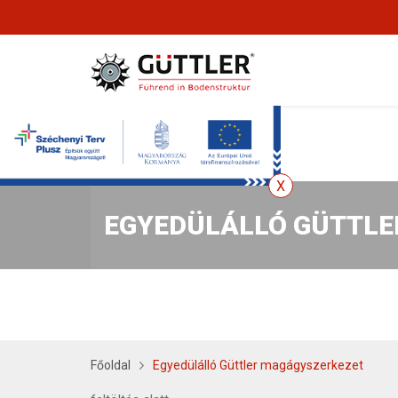
EGYEDÜLÁLLÓ GÜTTLE
Főoldal
Egyedülálló Güttler magágyszerkezet