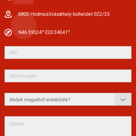
6800 Hódmezővásárhely külterület 022/35
o
o
N46.39524
E20.34641