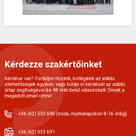
Kérdezze szakértőinket
Kérdése van? Forduljon hozánk, kollégáink az alábbi
elérhetőségek egyikén, vagy küldje el kérdését az alábbi
űrlap segítségével és 48 órán belül válaszolunk Önnek a
megadott email címre!
+36 (62) 533 690 (Iroda, munkanapokon 8-16 óráig)
+36 (62) 533 691