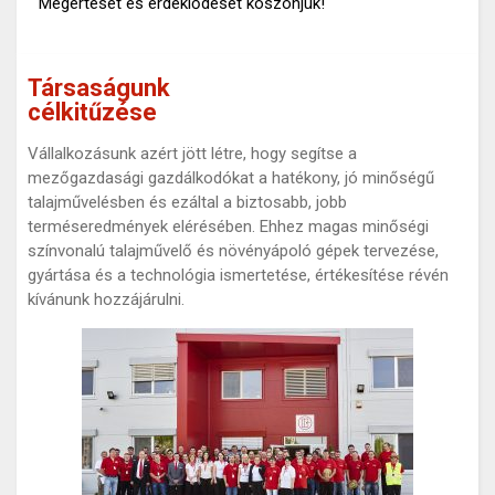
Megértését és érdeklődését köszönjük!
Társaságunk
célkitűzése
Vállalkozásunk azért jött létre, hogy segítse a
mezőgazdasági gazdálkodókat a hatékony, jó minőségű
talajművelésben és ezáltal a biztosabb, jobb
terméseredmények elérésében. Ehhez magas minőségi
színvonalú talajművelő és növényápoló gépek tervezése,
gyártása és a technológia ismertetése, értékesítése révén
kívánunk hozzájárulni.