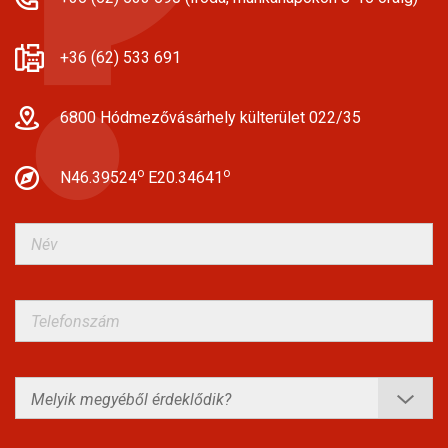
+36 (62) 533 691
6800 Hódmezővásárhely külterület 022/35
o
o
N46.39524
E20.34641