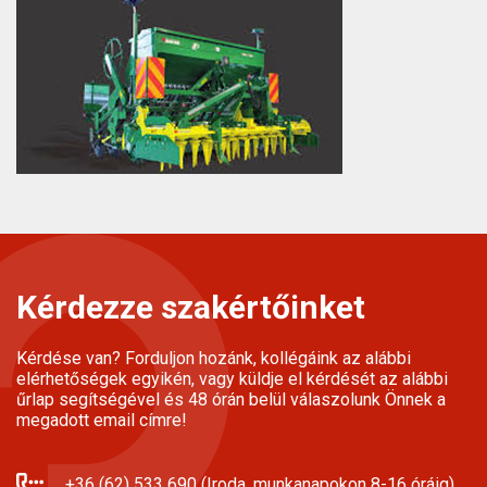
Kérdezze szakértőinket
Kérdése van? Forduljon hozánk, kollégáink az alábbi
elérhetőségek egyikén, vagy küldje el kérdését az alábbi
űrlap segítségével és 48 órán belül válaszolunk Önnek a
megadott email címre!
+36 (62) 533 690 (Iroda, munkanapokon 8-16 óráig)