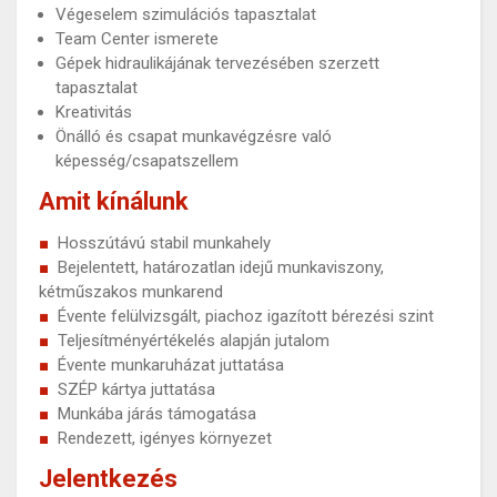
Végeselem szimulációs tapasztalat
Team Center ismerete
Gépek hidraulikájának tervezésében szerzett
tapasztalat
Kreativitás
Önálló és csapat munkavégzésre való
képesség/csapatszellem
Amit kínálunk
Hosszútávú stabil munkahely
Bejelentett, határozatlan idejű munkaviszony,
kétműszakos munkarend
Évente felülvizsgált, piachoz igazított bérezési szint
Teljesítményértékelés alapján jutalom
Évente munkaruházat juttatása
SZÉP kártya juttatása
Munkába járás támogatása
Rendezett, igényes környezet
Jelentkezés