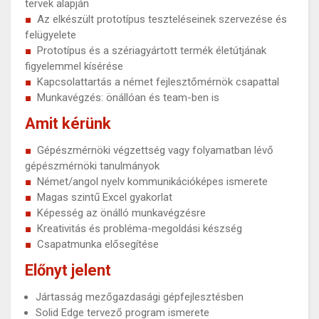
tervek alapján
Az elkészült prototípus teszteléseinek szervezése és
felügyelete
Prototípus és a szériagyártott termék életútjának
figyelemmel kísérése
Kapcsolattartás a német fejlesztőmérnök csapattal
Munkavégzés: önállóan és team-ben is
Amit kérünk
Gépészmérnöki végzettség vagy folyamatban lévő
gépészmérnöki tanulmányok
Német/angol nyelv kommunikációképes ismerete
Magas szintű Excel gyakorlat
Képesség az önálló munkavégzésre
Kreativitás és probléma-megoldási készség
Csapatmunka elősegítése
Előnyt jelent
Jártasság mezőgazdasági gépfejlesztésben
Solid Edge tervező program ismerete