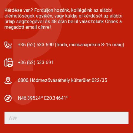
Kérdése van? Forduljon hozánk, kollégáink az alábbi
elérhetőségek egyikén, vagy küldje el kérdését az alábbi
űrlap segítségével és 48 órán belül válaszolunk Önnek a
megadott email címre!
+36 (62) 533 690 (Iroda, munkanapokon 8-16 óráig)
+36 (62) 533 691
6800 Hódmezővásárhely külterület 022/35
o
o
N46.39524
E20.34641