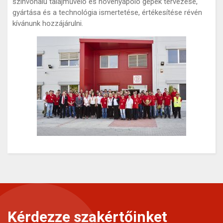
színvonalú talajművelő és növényápoló gépek tervezése,
gyártása és a technológia ismertetése, értékesítése révén
kívánunk hozzájárulni.
Kérdezze szakértőinket