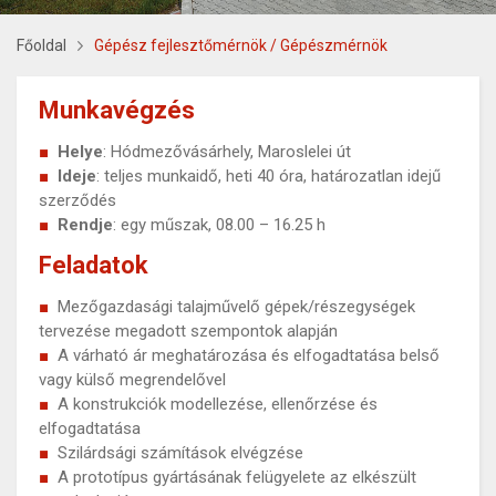
Főoldal
Gépész fejlesztőmérnök / Gépészmérnök
Munkavégzés
Helye
: Hódmezővásárhely, Maroslelei út
Ideje
: teljes munkaidő, heti 40 óra, határozatlan idejű
szerződés
Rendje
: egy műszak, 08.00 – 16.25 h
Feladatok
Mezőgazdasági talajművelő gépek/részegységek
tervezése megadott szempontok alapján
A várható ár meghatározása és elfogadtatása belső
vagy külső megrendelővel
A konstrukciók modellezése, ellenőrzése és
elfogadtatása
Szilárdsági számítások elvégzése
A prototípus gyártásának felügyelete az elkészült