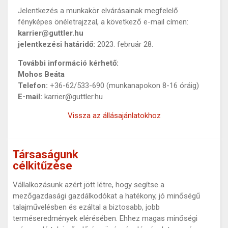
Jelentkezés a munkakör elvárásainak megfelelő
fényképes önéletrajzzal, a következő e-mail címen:
karrier@guttler.hu
jelentkezési határidő:
2023. február 28.
További információ kérhető:
Mohos Beáta
Telefon:
+36-62/533-690 (munkanapokon 8-16 óráig)
E-mail:
karrier@guttler.hu
Vissza az állásajánlatokhoz
Társaságunk
célkitűzése
Vállalkozásunk azért jött létre, hogy segítse a
mezőgazdasági gazdálkodókat a hatékony, jó minőségű
talajművelésben és ezáltal a biztosabb, jobb
terméseredmények elérésében. Ehhez magas minőségi