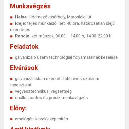
Munkavégzés
Helye
: Hódmezővásárhely, Maroslelei út
Ideje
: teljes munkaidő, heti 40 óra, határozatlan idejű
szerződés
Rendje:
két műszak, 06.00 – 14.00 h, 14.00-22.00 h
Feladatok
galvanizáló üzem technológiai folyamatainak kezelése
Elvárások
galvanizálásban szerzett több éves szakmai
tapasztalat
vegyésztechnikusi végzettség
önálló, pontos és precíz munkavégzés
Előny:
emelőgép-kezelői képesítés