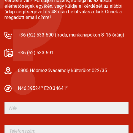
Kérdése van? Forduljon hozánk, kollégáink az alábbi
elérhetőségek egyikén, vagy küldje el kérdését az alábbi
űrlap segítségével és 48 órán belül válaszolunk Önnek a
megadott email címre!
+36 (62) 533 690 (Iroda, munkanapokon 8-16 óráig)
+36 (62) 533 691
6800 Hódmezővásárhely külterület 022/35
o
o
N46.39524
E20.34641