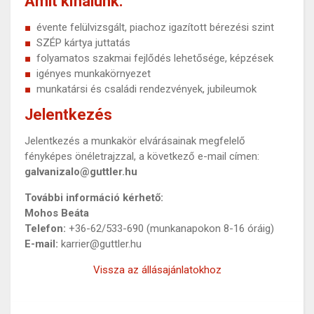
Amit kínálunk:
évente felülvizsgált, piachoz igazított bérezési szint
SZÉP kártya juttatás
folyamatos szakmai fejlődés lehetősége, képzések
igényes munkakörnyezet
munkatársi és családi rendezvények, jubileumok
Jelentkezés
Jelentkezés a munkakör elvárásainak megfelelő
fényképes önéletrajzzal, a következő e-mail címen:
galvanizalo@guttler.hu
További információ kérhető:
Mohos Beáta
Telefon:
+36-62/533-690 (munkanapokon 8-16 óráig)
E-mail:
karrier@guttler.hu
Vissza az állásajánlatokhoz