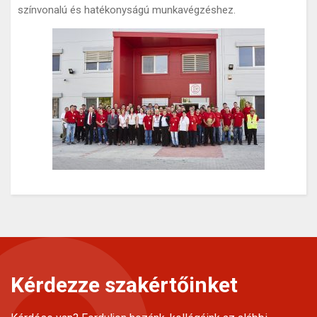
színvonalú és hatékonyságú munkavégzéshez.
Kérdezze szakértőinket