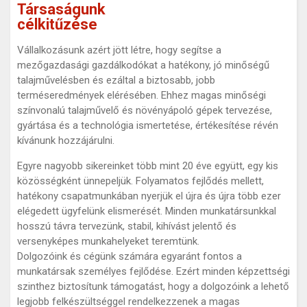
Társaságunk
célkitűzése
Vállalkozásunk azért jött létre, hogy segítse a
mezőgazdasági gazdálkodókat a hatékony, jó minőségű
talajművelésben és ezáltal a biztosabb, jobb
terméseredmények elérésében. Ehhez magas minőségi
színvonalú talajművelő és növényápoló gépek tervezése,
gyártása és a technológia ismertetése, értékesítése révén
kívánunk hozzájárulni.
Egyre nagyobb sikereinket több mint 20 éve együtt, egy kis
közösségként ünnepeljük. Folyamatos fejlődés mellett,
hatékony csapatmunkában nyerjük el újra és újra több ezer
elégedett ügyfelünk elismerését. Minden munkatársunkkal
hosszú távra tervezünk, stabil, kihívást jelentő és
versenyképes munkahelyeket teremtünk.
Dolgozóink és cégünk számára egyaránt fontos a
munkatársak személyes fejlődése. Ezért minden képzettségi
szinthez biztosítunk támogatást, hogy a dolgozóink a lehető
legjobb felkészültséggel rendelkezzenek a magas