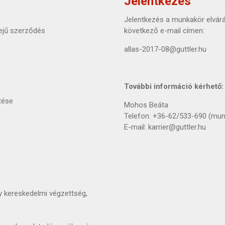
Jelentkezés
Jelentkezés a munkakör elvárá
dejű szerződés
következő e-mail címen:
allas-2017-08@guttler.hu
További információ kérhető
etése
Mohos Beáta
Telefon: +36-62/533-690 (mun
E-mail: karrier@guttler.hu
 kereskedelmi végzettség,