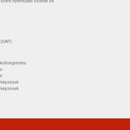
 szerb nyelvtudás szóban és
t (SAP)
költségtérítés
és
nt
ő képzések
ő képzések