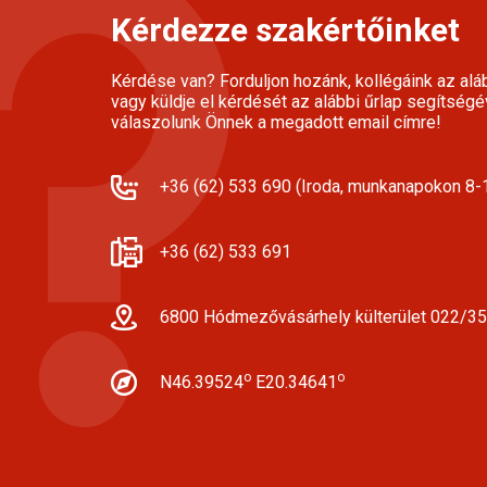
Kérdezze szakértőinket
Kérdése van? Forduljon hozánk, kollégáink az alá
vagy küldje el kérdését az alábbi űrlap segítségé
válaszolunk Önnek a megadott email címre!
+36 (62) 533 690 (Iroda, munkanapokon 8-1
+36 (62) 533 691
6800 Hódmezővásárhely külterület 022/35
o
o
N46.39524
E20.34641