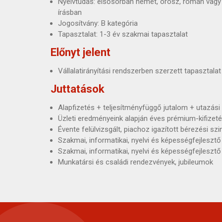
Nyelvtudás: elsősorban német, orosz, román vagy
írásban
Jogosítvány: B kategória
Tapasztalat: 1-3 év szakmai tapasztalat
Előnyt jelent
Vállalatirányítási rendszerben szerzett tapasztala
Juttatások
Alapfizetés + teljesítményfüggő jutalom + utazási 
Üzleti eredményeink alapján éves prémium-kifizet
Évente felülvizsgált, piachoz igazított bérezési szi
Szakmai, informatikai, nyelvi és képességfejleszt
Szakmai, informatikai, nyelvi és képességfejleszt
Munkatársi és családi rendezvények, jubileumok