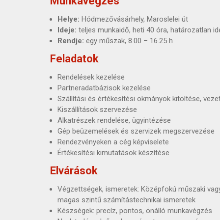
Munkavégzés
Helye:
Hódmezővásárhely, Maroslelei út
Ideje:
teljes munkaidő, heti 40 óra, határozatlan i
Rendje:
egy műszak, 8.00 – 16.25 h
Feladatok
Rendelések kezelése
Partneradatbázisok kezelése
Szállítási és értékesítési okmányok kitöltése, vez
Kiszállítások szervezése
Alkatrészek rendelése, ügyintézése
Gép beüzemelések és szervizek megszervezése
Rendezvényeken a cég képviselete
Értékesítési kimutatások készítése
Elvárások
Végzettségek, ismeretek: Középfokú műszaki vagy
magas szintű számítástechnikai ismeretek
Készségek: precíz, pontos, önálló munkavégzés